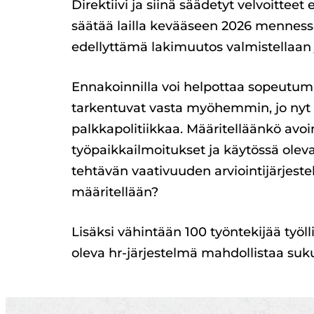
Direktiivi ja siinä säädetyt velvoitte
säätää lailla kevääseen 2026 mennessä
edellyttämä lakimuutos valmistellaan
Ennakoinnilla voi helpottaa sopeutumis
tarkentuvat vasta myöhemmin, jo nyt t
palkkapolitiikkaa. Määritelläänkö avoi
työpaikkailmoitukset ja käytössä olev
tehtävän vaativuuden arviointijärjest
määritellään?
Lisäksi vähintään 100 työntekijää työll
oleva hr-järjestelmä mahdollistaa suk