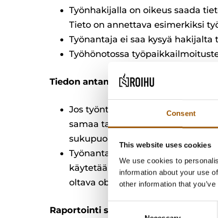
Työnhakijalla on oikeus saada tie
Tieto on annettava esimerkiksi ty
Työnantaja ei saa kysyä hakijalta
Työhönotossa työpaikkailmoituste
Tiedon antaminen henkilöstölle
Jos työntekijä pyytää, hänellä on 
Consent
samaa tai samanarvoista työtä tek
sukupuolen mukaan.
This website uses cookies
Työnantajien on annettava työnteki
We use cookies to personalis
käytetään työntekijöiden palkan, 
information about your use of
oltava objektiivisia ja sukupuoline
other information that you’ve
Consent
Raportointi sukupuolten välisestä pa
Necessary