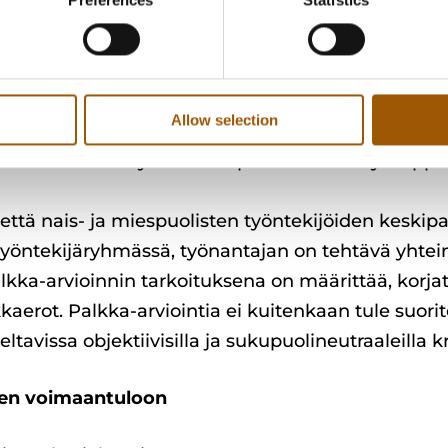
vähintään 100 henkilöä, työnantajan on raportoita
Tiedot raportoidaan määräajoin valtion nimeämälle
oista on toimitettava koko henkilöstölle ja henkilö
Allow selection
immäisen raportin laatimiselle on vuonna 2027 – 
irektiivin edellyttämän raportoinnin tiheys riipp
 että nais- ja miespuolisten työntekijöiden keskip
n työntekijäryhmässä, työnantajan on tehtävä yhtei
kka-arvioinnin tarkoituksena on määrittää, korjata
aerot. Palkka-arviointia ei kuitenkaan tule suorite
tavissa objektiivisilla ja sukupuolineutraaleilla kri
den voimaantuloon