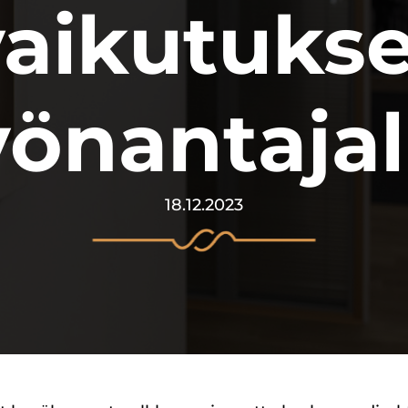
vaikutukse
yönantajal
18.12.2023