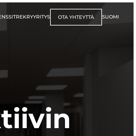
ENSSIT
REKRY
YRITYS
SUOMI
OTA YHTEYTTÄ
iivin