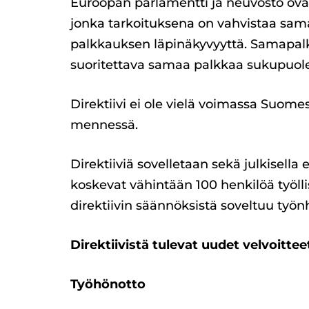
Euroopan parlamentti ja neuvosto ova
jonka tarkoituksena on vahvistaa sama
palkkauksen läpinäkyvyyttä. Samapalkk
suoritettava samaa palkkaa sukupuole
Direktiivi ei ole vielä voimassa Suom
mennessä.
Direktiiviä sovelletaan sekä julkisella e
koskevat vähintään 100 henkilöä työlli
direktiivin säännöksistä soveltuu työnh
Direktiivistä tulevat uudet velvoittee
Työhönotto