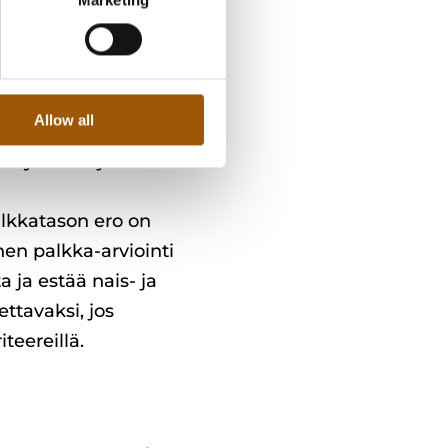
va tietoja miesten ja
stön edustajille.
Allow all
2031 riippuen
uu työnantajan
alkkatason ero on
nen palkka-arviointi
 ja estää nais- ja
ttavaksi, jos
teereillä.