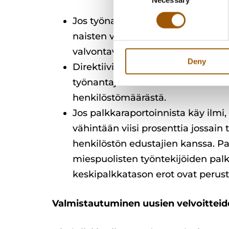
Selection
Jos työnantajan palveluksessa on 
naisten välisistä palkkaeroista. 
valvontaviranomaiselle ja osa tied
Deny
Direktiivin mukaan määräaika ens
työnantajan henkilöstömäärästä. D
henkilöstömäärästä.
Jos palkkaraportoinnista käy ilmi,
vähintään viisi prosenttia jossai
henkilöstön edustajien kanssa. Pal
miespuolisten työntekijöiden palkk
keskipalkkatason erot ovat perustel
Valmistautuminen uusien velvoittei