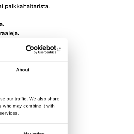
i palkkahaitarista.
a.
aaleja.
lkkatasostaan sekä
About
t on eriteltävä
reistä, joita
se our traffic. We also share
ä. Kriteerien on
ers who may combine it with
 services.
Marketing