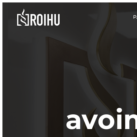
Siirry
suoraan
Roihulaw
P
sisältöön
avoi