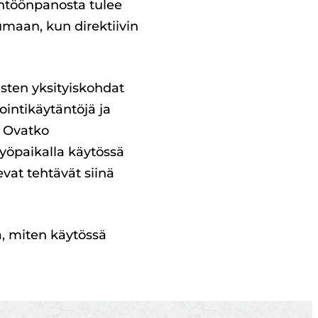
täntöönpanosta tulee
umaan, kun direktiivin
usten yksityiskohdat
intikäytäntöjä ja
? Ovatko
yöpaikalla käytössä
vat tehtävät siinä
tä, miten käytössä