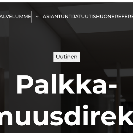
ALVELUMME
ASIANTUNTIJAT
UUTISHUONE
REFER
Uutinen
Palkka-
muusdirekt