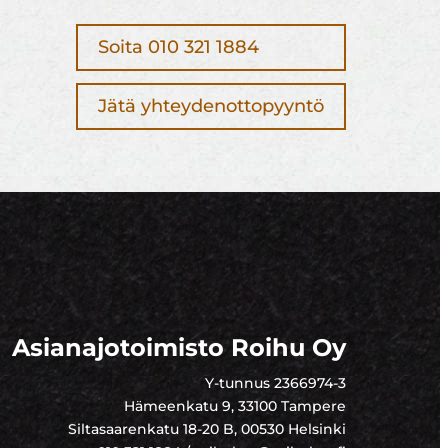
Soita 010 321 1884
Jätä yhteydenottopyyntö
Asianajotoimisto Roihu Oy
Y-tunnus 2366974-3
Hämeenkatu 9, 33100 Tampere
Siltasaarenkatu 18-20 B, 00530 Helsinki