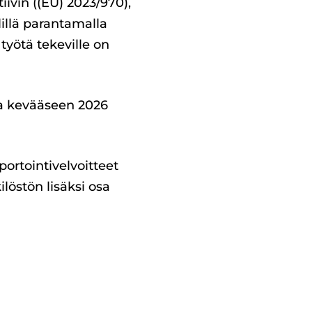
ivin ((EU) 2023/970),
illä parantamalla
työtä tekeville on
la kevääseen 2026
aportointivelvoitteet
löstön lisäksi osa