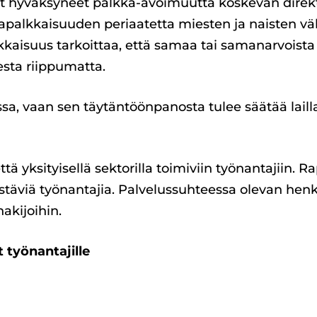
t hyväksyneet palkka-avoimuutta koskevan direkti
palkkaisuuden periaatetta miesten ja naisten väl
aisuus tarkoittaa, että samaa tai samanarvoista 
sta riippumatta.
essa, vaan sen täytäntöönpanosta tulee säätää lail
ttä yksityisellä sektorilla toimiviin työnantajiin. R
stäviä työnantajia. Palvelussuhteessa olevan henki
akijoihin.
t työnantajille