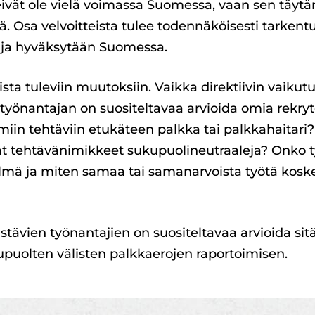
et eivät ole vielä voimassa Suomessa, vaan sen täy
. Osa velvoitteista tulee todennäköisesti tarkent
 ja hyväksytään Suomessa.
ta tuleviin muutoksiin. Vaikka direktiivin vaikut
yönantajan on suositeltavaa arvioida omia rekryto
miin tehtäviin etukäteen palkka tai palkkahaitari
at tehtävänimikkeet sukupuolineutraaleja? Onko t
elmä ja miten samaa tai samanarvoista työtä koske
istävien työnantajien on suositeltavaa arvioida si
upuolten välisten palkkaerojen raportoimisen.