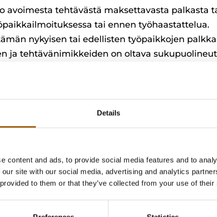
to avoimesta tehtävästä maksettavasta palkasta ta
öpaikkailmoituksessa tai ennen työhaastattelua.
 tämän nykyisen tai edellisten työpaikkojen palkka
n ja tehtävänimikkeiden on oltava sukupuolineutr
oikeus saada työnantajalta kirjallisesti tietoja pa
Details
evien muiden työntekijöiden keskipalkasta. Tiedo
jöilleen helposti saatavassa muodossa tieto kritee
e content and ads, to provide social media features and to analy
palkkatasojen ja palkkakehityksen määrittämisess
 our site with our social media, advertising and analytics partn
utraaleja.
 provided to them or that they’ve collected from your use of their
lkkaerosta ja palkka-arviointi
Preferences
Statistics