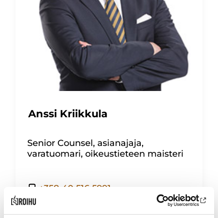
Anssi Kriikkula
Senior Counsel, asianajaja,
varatuomari, oikeustieteen maisteri
+358 40 516 5991
anssi.kriikkula@roihulaw.fi