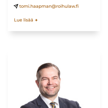
tomi.haapman@roihulaw.fi
Lue lisää