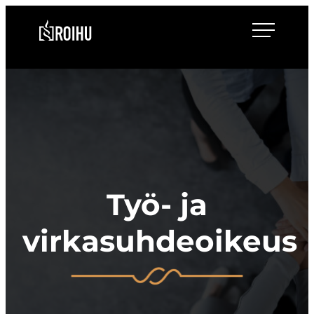
Siirry
Roihulaw
suoraan
sisältöön
Työ- ja
virkasuhdeoikeus