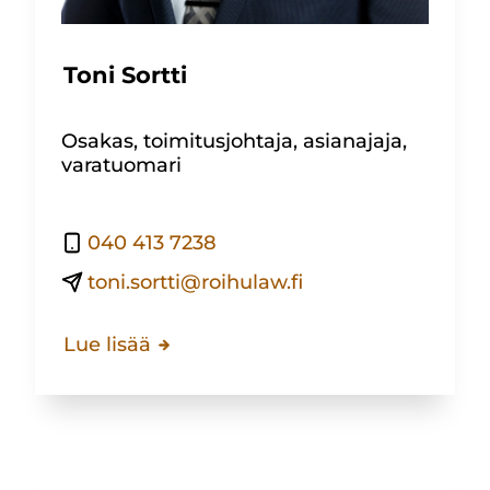
Toni Sortti
Osakas, toimitusjohtaja, asianajaja,
varatuomari
040 413 7238
toni.sortti@roihulaw.fi
Lue lisää