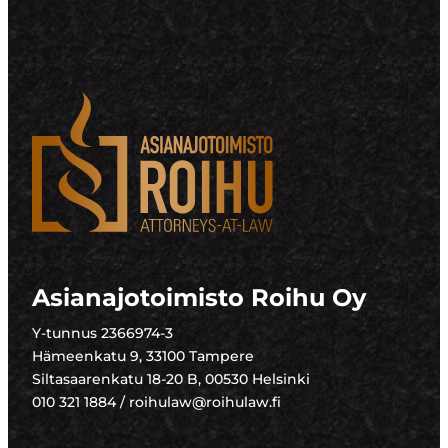
Asianajotoimisto Roihu Oy
Y-tunnus 2366974-3
Hämeenkatu 9, 33100 Tampere
Siltasaarenkatu 18-20 B, 00530 Helsinki
010 321 1884 / roihulaw@roihulaw.fi