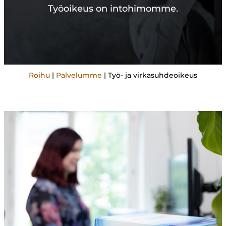
Työoikeus on intohimomme.
Roihu
|
Palvelumme
|
Työ- ja virkasuhdeoikeus