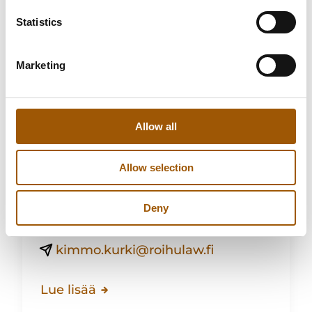
Statistics
Marketing
Allow all
Kimmo Kurki
Allow selection
Senior Counsel, varatuomari
Deny
040 631 7611
kimmo.kurki@roihulaw.fi
Lue lisää