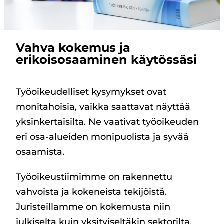
Vahva kokemus ja
erikoisosaaminen käytössäsi
Työoikeudelliset kysymykset ovat
monitahoisia, vaikka saattavat näyttää
yksinkertaisilta. Ne vaativat työoikeuden
eri osa-alueiden monipuolista ja syvää
osaamista.
Työoikeustiimimme on rakennettu
vahvoista ja kokeneista tekijöistä.
Juristeillamme on kokemusta niin
julkiselta kuin yksityiseltäkin sektorilta,