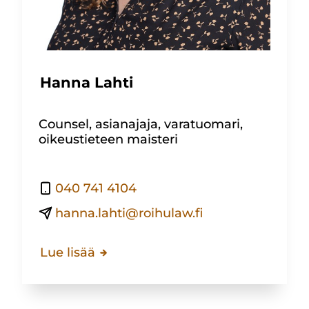
Hanna Lahti
Counsel, asianajaja, varatuomari,
oikeustieteen maisteri
040 741 4104
hanna.lahti@roihulaw.fi
Lue lisää