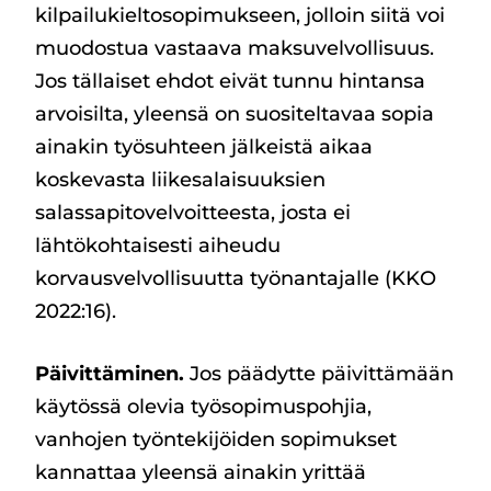
kilpailukieltosopimukseen, jolloin siitä voi
muodostua vastaava maksuvelvollisuus.
Jos tällaiset ehdot eivät tunnu hintansa
arvoisilta, yleensä on suositeltavaa sopia
ainakin työsuhteen jälkeistä aikaa
koskevasta liikesalaisuuksien
salassapitovelvoitteesta, josta ei
lähtökohtaisesti aiheudu
korvausvelvollisuutta työnantajalle (KKO
2022:16).
Päivittäminen.
Jos päädytte päivittämään
käytössä olevia työsopimuspohjia,
vanhojen työntekijöiden sopimukset
kannattaa yleensä ainakin yrittää