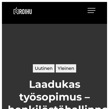
Siirry
Roihulaw
suoraan
sisältöön
Uutinen
Yleinen
Laadukas
työsopimus –