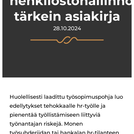
henkilöstöhallinn
tärkein asiakirja
28.10.2024
Huolellisesti laadittu työsopimuspohja luo
edellytykset tehokkaalle hr-työlle ja
pienentää työllistämiseen liittyviä
työnantajan riskejä. Monen
työsuhderiidan tai hankalan hr-tilanteen