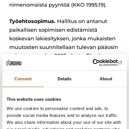
nimenomaista pyyntöä (KKO 1995:19).
Työehtosopimus.
Hallitus on antanut
paikallisen sopimisen edistämistä
koskevan lakiesityksen, jonka mukaisten
muutosten suunnitellaan tulevan pääosin
voimaan vuoden 2025 alusta. Tämän
seurauksena yrityskohtaisten
työehtosopimusten määrä voi lisääntyä ja
Consent
Details
About
jotkut valtakunnalliset työehtosopimukset
voivat menettää niiden yleissitovuuden.
Sovellettava työehtosopimus tulisi kirjata
This website uses cookies
työsopimukseen siten, että on selvää, että
We use cookies to personalise content and ads, to
provide social media features and to analyse our traffic.
työehtosopimuksen muuttuminen tai sen
We also share information about your use of our site with
soveltamisen lopettaminen ei edellytä