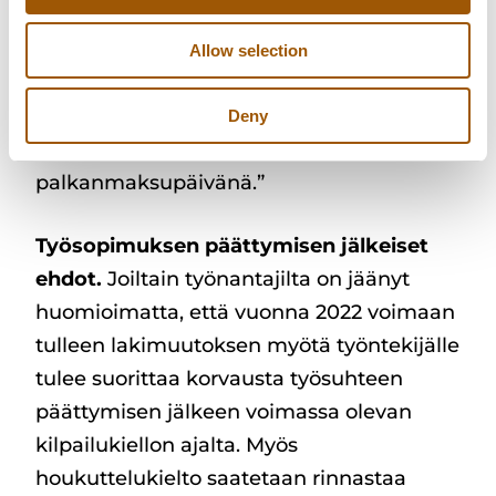
jopa mahdotonta. Työsopimuksessa on
suositeltavaa sopia: ”Työsuhteen
Allow selection
päättyessä loppupalkka maksetaan
työsuhteen päättymistä seuraavan
Deny
kuukauden tavanomaisena
palkanmaksupäivänä.”
Työsopimuksen päättymisen jälkeiset
ehdot.
Joiltain työnantajilta on jäänyt
huomioimatta, että vuonna 2022 voimaan
tulleen lakimuutoksen myötä työntekijälle
tulee suorittaa korvausta työsuhteen
päättymisen jälkeen voimassa olevan
kilpailukiellon ajalta. Myös
houkuttelukielto saatetaan rinnastaa