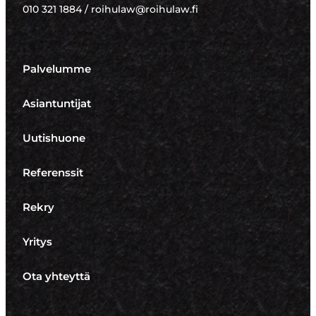
010 321 1884 / roihulaw@roihulaw.fi
Palvelumme
Asiantuntijat
Uutishuone
Referenssit
Rekry
Yritys
Ota yhteyttä