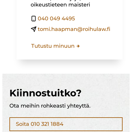
oikeustieteen maisteri
040 049 4495
tomi.haapman@roihulaw.fi
Tutustu minuun
Kiinnostuitko?
Ota meihin rohkeasti yhteyttä.
Soita 010 321 1884