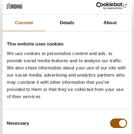
neuvottelukumppani
Consent
Details
About
Neuvottelupöydässä vastassa oli
Teollisuusliitosta ja Ammattiliitto PRO:sta
kokeneita ammattilaisia, joten oli tärkeää,
This website uses cookies
että myös työnantajan puolella oli vahvaa
We use cookies to personalise content and ads, to
provide social media features and to analyse our traffic.
osaamista tukena. Haapmanin
We also share information about your use of our site with
mukanaolo toi juridista syvyyttä ja
our social media, advertising and analytics partners who
strategista ajattelua neuvotteluihin, mikä
may combine it with other information that you’ve
helpotti Versowoodin omaa
provided to them or that they’ve collected from your use
of their services.
päätöksentekoa.
”Kun asioissa on panosta molemmilla
Consent
osapuolilla, myös luottamuksella ja
Necessary
Selection
henkilösuhteilla on merkitystä. Tomin