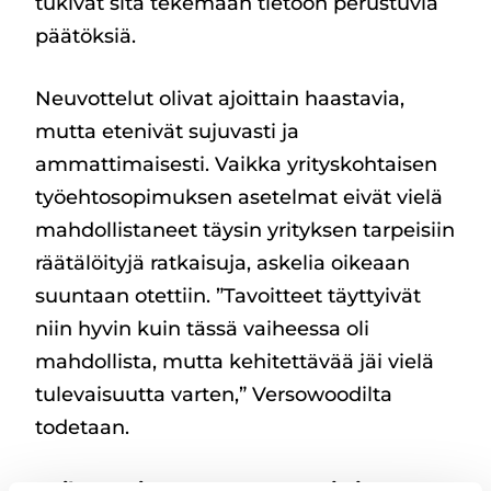
tukivat sitä tekemään tietoon perustuvia
päätöksiä.
Neuvottelut olivat ajoittain haastavia,
mutta etenivät sujuvasti ja
ammattimaisesti. Vaikka yrityskohtaisen
työehtosopimuksen asetelmat eivät vielä
mahdollistaneet täysin yrityksen tarpeisiin
räätälöityjä ratkaisuja, askelia oikeaan
suuntaan otettiin. ”Tavoitteet täyttyivät
niin hyvin kuin tässä vaiheessa oli
mahdollista, mutta kehitettävää jäi vielä
tulevaisuutta varten,” Versowoodilta
todetaan.
Roihu – asiantunteva sparraaja ja