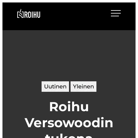
Siirry
Roihulaw
suoraan
sisältöön
Uutinen
Yleinen
Roihu
Versowoodin