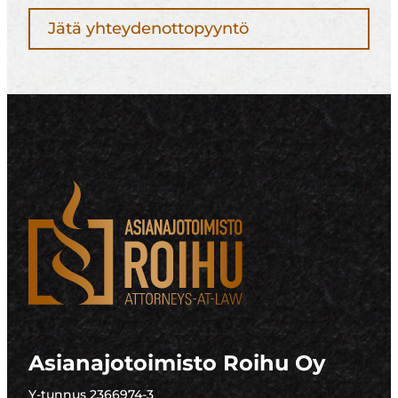
Jätä yhteydenottopyyntö
Asianajotoimisto Roihu Oy
Y-tunnus 2366974-3