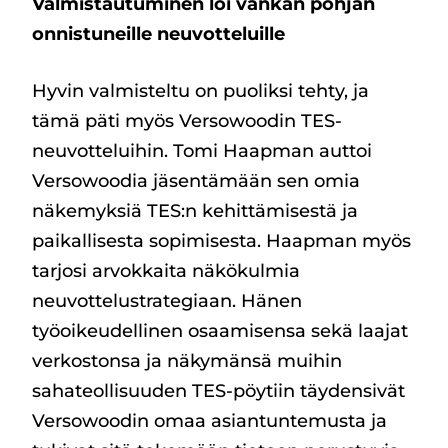
Valmistautuminen loi vankan pohjan
onnistuneille neuvotteluille
Hyvin valmisteltu on puoliksi tehty, ja
tämä päti myös Versowoodin TES-
neuvotteluihin. Tomi Haapman auttoi
Versowoodia jäsentämään sen omia
näkemyksiä TES:n kehittämisestä ja
paikallisesta sopimisesta. Haapman myös
tarjosi arvokkaita näkökulmia
neuvottelustrategiaan. Hänen
työoikeudellinen osaamisensa sekä laajat
verkostonsa ja näkymänsä muihin
sahateollisuuden TES-pöytiin täydensivät
Versowoodin omaa asiantuntemusta ja