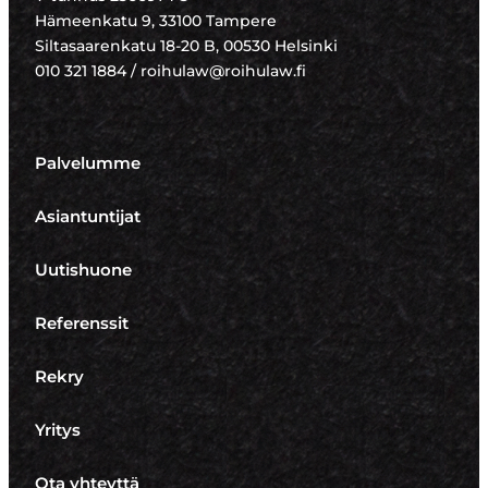
Hämeenkatu 9, 33100 Tampere
Siltasaarenkatu 18-20 B, 00530 Helsinki
010 321 1884 / roihulaw@roihulaw.fi
Palvelumme
Asiantuntijat
Uutishuone
Referenssit
Rekry
Yritys
Ota yhteyttä