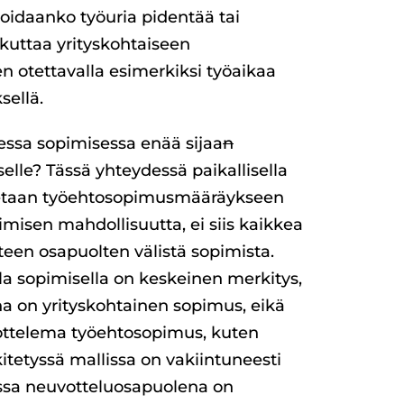
 voidaanko työuria pidentää tai
ikuttaa yrityskohtaiseen
 otettavalla esimerkiksi työaikaa
sellä.
essa sopimisessa enää sijaa
n
selle? Tässä yhteydessä paikallisella
itetaan työehtosopimusmääräykseen
pimisen mahdollisuutta, ei siis kaikkea
een osapuolten välistä sopimista.
lla sopimisella on keskeinen merkitys,
a on yrityskohtainen sopimus, eikä
vottelema työehtosopimus, kuten
tetyssä mallissa on vakiintuneesti
jossa neuvotteluosapuolena on