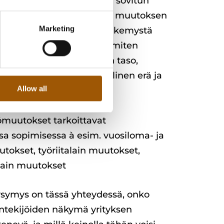
a toimintamallia kokeilla sovitun
imerkiksi sen vuoksi, ettei muutoksen
Marketing
rvioinnista ole yhteistä näkemystä
sen palkankorotusvara ja miten
etaan à palkankorotuksen taso,
pa (yleiskorotus / paikallinen erä ja
Allow all
 mahdolliset muut keinot
ien toteuttamiseen
ömuutokset tarkoittavat
ssa sopimisessa à esim. vuosiloma- ja
tokset, työriitalain muutokset,
lain muutokset
symys on tässä yhteydessä, onko
öntekijöiden näkymä yrityksen