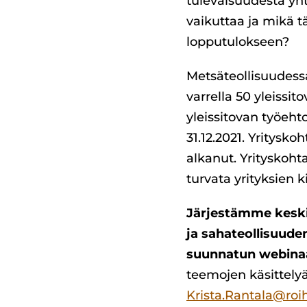
tulevaisuudesta yht
vaikuttaa ja mikä t
lopputulokseen?
Metsäteollisuudessa
varrella 50 yleissi
yleissitovan työeh
31.12.2021. Yritysk
alkanut. Yrityskoht
turvata yrityksien k
Järjestämme keskiv
ja sahateollisuuden
suunnatun webinaa
teemojen käsittely
Krista.Rantala@roih