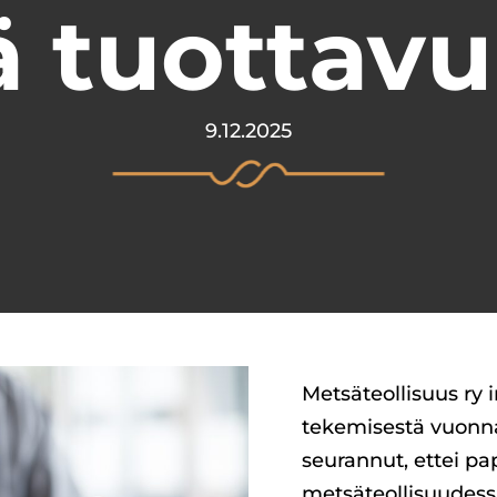
ä tuottav
9.12.2025
Metsäteollisuus ry 
tekemisestä vuonna
seurannut, ettei pa
metsäteollisuudessa