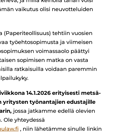
enevä, ja millä keinolla tähän voisi
ämän vaikutus olisi neuvotteluiden
 (Paperiteollisuus) tehtiin vuosien
tovaa työehtosopimusta ja viimeisen
tosopimuksen voimassaolo päättyi
ohtaisen sopimisen matka on vasta
aisilla ratkaisuilla voidaan paremmin
ilpailukyky.
iikkona 14.1.2026 erityisesti metsä-
 yritysten työnantajien edustajille
rin,
jossa jatkamme edellä olevien
ä. Ole yhteydessä
ulaw.fi
, niin lähetämme sinulle linkin