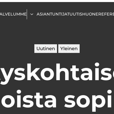
ALVELUMME
ASIANTUNTIJAT
UUTISHUONE
REFER
Uutinen
Yleinen
tyskohtais
oista sopi