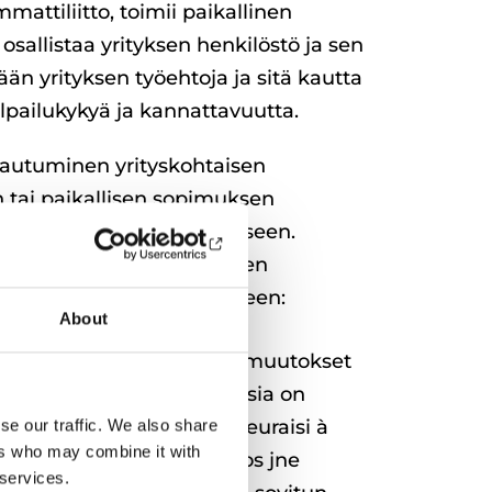
mattiliitto, toimii paikallinen
sallistaa yrityksen henkilöstö ja sen
än yrityksen työehtoja ja sitä kautta
ilpailukykyä ja kannattavuutta.
tautuminen yrityskohtaisen
tai paikallisen sopimuksen
aa parempaan lopputulokseen.
en muun muassa seuraavien
 valmistelu voi olla tarpeen:
About
en uudet määräykset tai muutokset
n määräyksiin eli miksi asia on
keä ja mitä muutoksesta seuraisi à
se our traffic. We also share
ers who may combine it with
tus, toiminallinen muutos jne
 services.