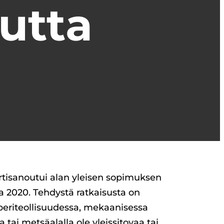
uutta
irtisanoutui alan yleisen sopimuksen
 2020. Tehdystä ratkaisusta on
periteollisuudessa, mekaanisessa
 tai metsäalalla ole yleissitovaa tai