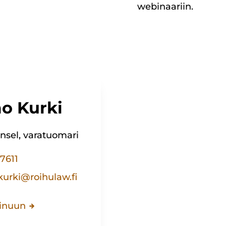
webinaariin.
o Kurki
nsel, varatuomari
7611
urki@roihulaw.fi
inuun