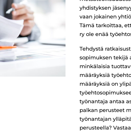
yhdistyksen jäseny
vaan jokainen yhti
Tämä tarkoittaa, et
ry ole enää työehto
Tehdystä ratkaisust
sopimuksen tekijä a
minkälaisia tuottav
määräyksiä työehto
määräyksiä on ylipä
työehtosopimukseen
työnantaja antaa a
palkan perusteet m
työnantajan ylläpi
perusteella? Vastaa