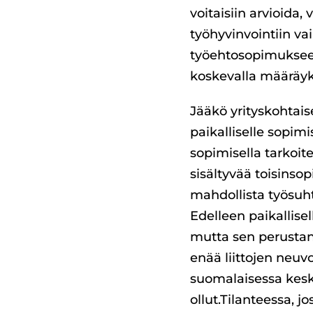
voitaisiin arvioida,
työhyvinvointiin va
työehtosopimukseen
koskevalla määräyk
Jääkö yrityskohtais
paikalliselle sopimi
sopimisella tarko
sisältyvää toisinso
mahdollista työsuht
Edelleen paikallise
mutta sen perustan
enää liittojen neu
suomalaisessa keski
ollut.Tilanteessa, 