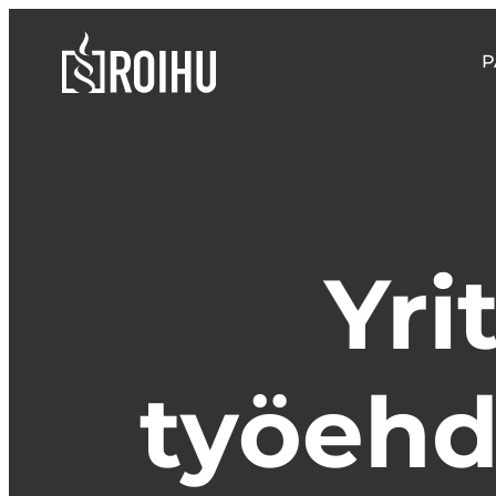
Siirry
suoraan
Roihulaw
P
sisältöön
Yri
työehd