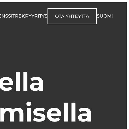
ENSSIT
REKRY
YRITYS
SUOMI
OTA YHTEYTTÄ
ella
misella