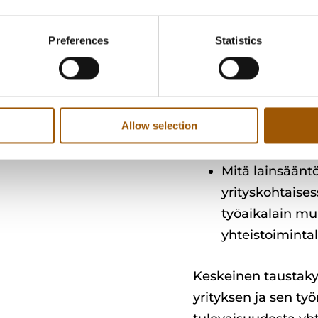
Voidaanko uutt
jakson ajan es
Preferences
Statistics
vaikutuksien a
Mikä on yrityk
korotus toteut
palkankorotusta
Allow selection
sen jakotapa),
palkankorouks
Mitä lainsäänt
yrityskohtaise
työaikalain muu
yhteistoiminta
Keskeinen taustaky
yrityksen ja sen ty