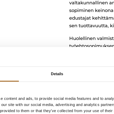
valtakunnallinen am
sopiminen keinona o
edustajat kehittämä
sen tuottavuutta, k
Huolellinen valmis
työehtosopimuksen 
neuvotteluun joht
Tilanteesta riippu
asiakokonaisuuksien
Details
Miten perustel
olemassa olevii
yritykselle tär
e content and ads, to provide social media features and to analy
 our site with our social media, advertising and analytics partn
kustannusvaiku
 provided to them or that they’ve collected from your use of their