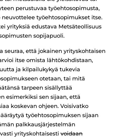
yteen perustuvaa työehtosopimusta,
ö neuvottelee työehtosopimukset itse.
tei yrityksiä edustava Metsäteollisuus
sopimusten sopijapuoli.
a seuraa, että jokainen yrityskohtaisen
rvioi itse omista lähtökohdistaan,
uutta ja kilpailukykyä tukevia
sopimukseen otetaan, tai mitä
ätänsä tarpeen sisällyttää
 esimerkiksi sen sijaan, että
siaa koskevan ohjeen. Voisivatko
ääräytyä työehtosopimuksen sijaan
tämän palkkausjärjestelmän
vasti yrityskohtaisesti
voidaan