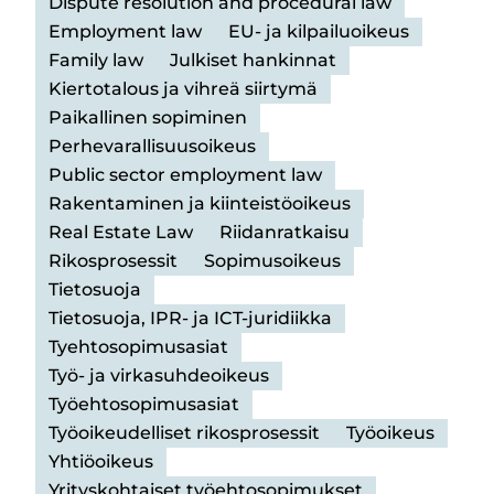
Dispute resolution and procedural law
Employment law
EU- ja kilpailuoikeus
Family law
Julkiset hankinnat
Kiertotalous ja vihreä siirtymä
Paikallinen sopiminen
Perhevarallisuusoikeus
Public sector employment law
Rakentaminen ja kiinteistöoikeus
Real Estate Law
Riidanratkaisu
Rikosprosessit
Sopimusoikeus
Tietosuoja
Tietosuoja, IPR- ja ICT-juridiikka
Tyehtosopimusasiat
Työ- ja virkasuhdeoikeus
Työehtosopimusasiat
Työoikeudelliset rikosprosessit
Työoikeus
Yhtiöoikeus
Yrityskohtaiset työehtosopimukset