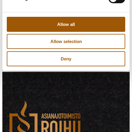
Kiinnostuitko?
Ota meihin rohkeasti yhteyttä.
Allow all
Soita 050 351 7081
Allow selection
Jätä yhteydenottopyyntö
Deny