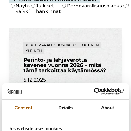
Näytä
Julkiset
Perhevarallisuusoikeus
U
kaikki
hankinnat
PERHEVARALLISUUSOIKEUS
UUTINEN
YLEINEN
Perintö- ja lahjaverotus
kevenee vuonna 2026 – mitä
tämä tarkoittaa käytännössä?
5.12.2025
Perintö-
Lue artikkeli
ja
lahjaverotus
Consent
Details
About
kevenee
vuonna
2026
This website uses cookies
–