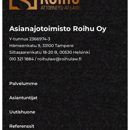
Asianajotoimisto Roihu Oy
Y-tunnus 2366974-3
Hämeenkatu 9, 33100 Tampere
Siltasaarenkatu 18-20 B, 00530 Helsinki
010 321 1884 / roihulaw@roihulaw.fi
Palvelumme
Asiantuntijat
Uutishuone
Referenssit