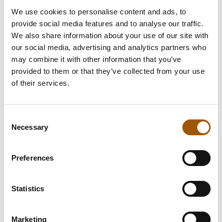
mitä
We use cookies to personalise content and ads, to
tämä
provide social media features and to analyse our traffic.
tarkoittaa
käytännössä?
We also share information about your use of our site with
our social media, advertising and analytics partners who
PERHEVARALLISUUSOIKEUS
UUTINEN
may combine it with other information that you’ve
YLEINEN
provided to them or that they’ve collected from your use
Haemme juristia
of their services.
perhevarallisuustiimiin
Tampereelle
11.9.2024
Consent
Necessary
Selection
Haemme
Lue artikkeli
juristia
Preferences
perhevarallisuustiimiin
Tampereelle
Statistics
Marketing