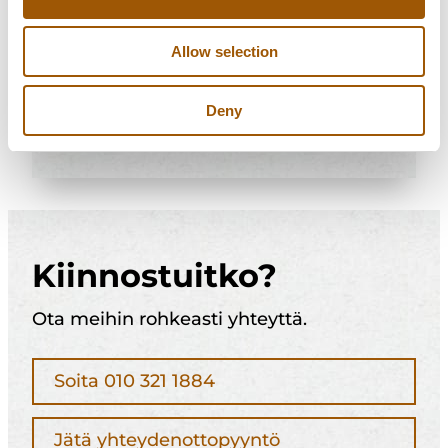
Tuomas Aho
6.7.2023
Allow selection
Tuomas
Lue artikkeli
Deny
Aho
Kiinnostuitko?
Ota meihin rohkeasti yhteyttä.
Soita 010 321 1884
Jätä yhteydenottopyyntö