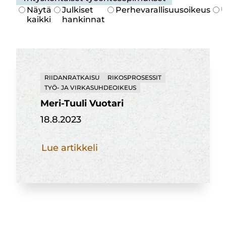
Näytä
Julkiset
Perhevarallisuusoikeus
U
kaikki
hankinnat
RIIDANRATKAISU
RIKOSPROSESSIT
TYÖ- JA VIRKASUHDEOIKEUS
Meri-Tuuli Vuotari
18.8.2023
Meri-
Lue artikkeli
Tuuli
Vuotari