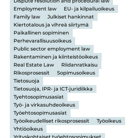
Dispute resolution and procedural law
Employment law
EU- ja kilpailuoikeus
Family law
Julkiset hankinnat
Kiertotalous ja vihreä siirtymä
Paikallinen sopiminen
Perhevarallisuusoikeus
Public sector employment law
Rakentaminen ja kiinteistöoikeus
Real Estate Law
Riidanratkaisu
Rikosprosessit
Sopimusoikeus
Tietosuoja
Tietosuoja, IPR- ja ICT-juridiikka
Tyehtosopimusasiat
Työ- ja virkasuhdeoikeus
Työehtosopimusasiat
Työoikeudelliset rikosprosessit
Työoikeus
Yhtiöoikeus
Yrityskohtaiset työehtosopimukset