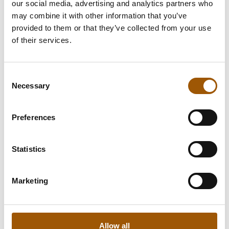
RIIDANRATKAISU
RIKOSPROSESSIT
our social media, advertising and analytics partners who
TIETOSUOJA, IPR- JA ICT-JURIDIIKKA
may combine it with other information that you’ve
YHTIÖOIKEUS
provided to them or that they’ve collected from your use
Pauli Sortti
of their services.
Pauli
Lue artikkeli
Sortti
Consent
Necessary
Selection
Preferences
Statistics
Marketing
EU- JA KILPAILUOIKEUS
JULKISET HANKINNAT
RIIDANRATKAISU
RIKOSPROSESSIT
TIETOSUOJA, IPR- JA ICT-JURIDIIKKA
YHTIÖOIKEUS
Allow all