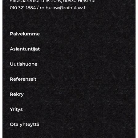
Siltasaarenkatu 18-20 B, 00530 Helsinki
010 321 1884 / roihulaw@roihulaw.fi
Palvelumme
Asiantuntijat
Uutishuone
Referenssit
Rekry
Yritys
Ota yhteyttä