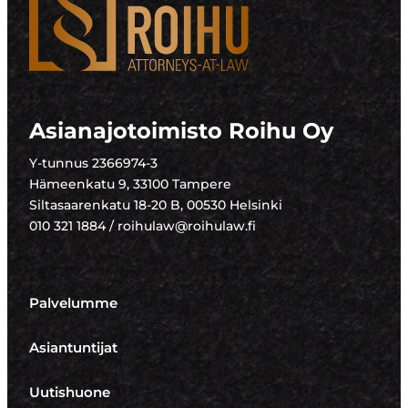
Asianajotoimisto Roihu Oy
Y-tunnus 2366974-3
Hämeenkatu 9, 33100 Tampere
Siltasaarenkatu 18-20 B, 00530 Helsinki
010 321 1884 / roihulaw@roihulaw.fi
Palvelumme
Asiantuntijat
Uutishuone