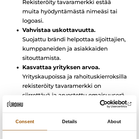
Rekisteröity tavaramerkki estää
muita hyödyntämästä nimeäsi tai
logoasi.
Vahvistaa uskottavuutta.
Suojattu brändi helpottaa sijoittajien,
kumppaneiden ja asiakkaiden
sitouttamista.
Kasvattaa yrityksen arvoa.
Yrityskaupoissa ja rahoituskierroksilla
rekisteröity tavaramerkki on
siirrettävä ja arvostettu omaisuuserä.
Ilman asianmukaista suojaa riski on suuri:
Consent
Details
About
jos joku toinen rekisteröi nimen ennen
sinua, voit joutua kalliiseen riitaan – tai