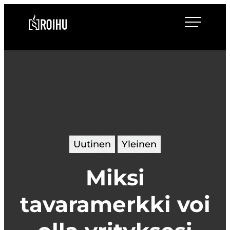
Siirry
Roihulaw
suoraan
sisältöön
Uutinen
Yleinen
Miksi
tavaramerkki voi