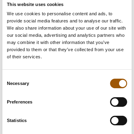
pahimmillaan vaihtamaan koko brändisi.
This website uses cookies
We use cookies to personalise content and ads, to
Varmista, että yrityksesi
provide social media features and to analyse our traffic.
tavaramerkkisuoja rakennetaan oikein –
We also share information about your use of our site with
strategisesti, kattavasti ja yrityksesi
our social media, advertising and analytics partners who
may combine it with other information that you’ve
kasvua tukien.
provided to them or that they’ve collected from your use
of their services.
Lue lisää IPR-palveluistamme ja
asiantuntijoistamme
ja varaa maksuton
arvio tavaramerkkisi suojaustarpeista.
Consent
Necessary
Selection
Rakennetaan yhdessä brändisi
oikeudellinen perusta, joka kestää kasvun
Preferences
ja kilpailun!
Statistics