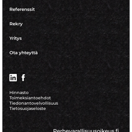
Referenssit
Rekry
Yritys
Ota yhteyttä
LinkedIn
Facebook
Hinnasto
Toimeksiantoehdot
Tiedonantovelvollisuus
Tietosuojaseloste
Perhevarallisuusoikeus.fi