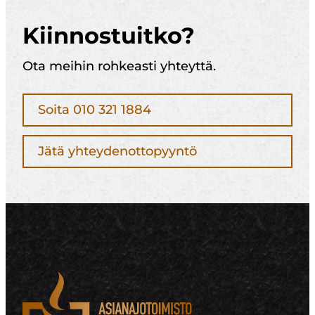
Kiinnostuitko?
Ota meihin rohkeasti yhteyttä.
Soita 010 321 1884
Jätä yhteydenottopyyntö