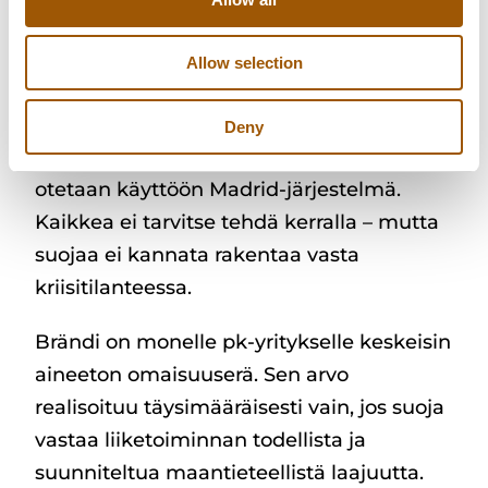
kotimainen suoja. Kun liiketoiminta
kasvaa useaan EU-maahan, siirrytään EU-
Allow selection
tavaramerkkiin. Kun markkina laajenee
EU:n ulkopuolelle tai sijoittajat
Deny
edellyttävät laajempaa IP-strategiaa,
otetaan käyttöön Madrid-järjestelmä.
Kaikkea ei tarvitse tehdä kerralla – mutta
suojaa ei kannata rakentaa vasta
kriisitilanteessa.
Brändi on monelle pk-yritykselle keskeisin
aineeton omaisuuserä. Sen arvo
realisoituu täysimääräisesti vain, jos suoja
vastaa liiketoiminnan todellista ja
suunniteltua maantieteellistä laajuutta.