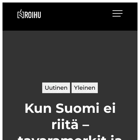
Siirry
Roihulaw
suoraan
sisältöön
Uutinen
Yleinen
Kun Suomi ei
riitä –