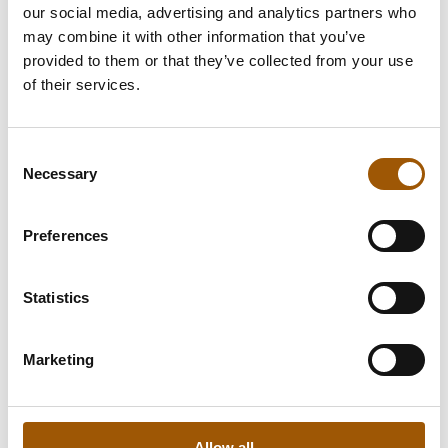
ole rakennettu sellaiseksi. Yritys voi toimia
our social media, advertising and analytics partners who
may combine it with other information that you’ve
Suomesta käsin, mutta oikeudellinen riski
provided to them or that they’ve collected from your use
voi realisoitua Saksassa, Ranskassa tai
of their services.
Yhdysvalloissa.
Käytännön työssä toistuvat samat virheet:
Consent
Necessary
Selection
suoja haetaan vasta ongelman ilmetessä.
Luotetaan siihen, että kotimainen
Preferences
rekisteröinti estää muita toimimasta
muualla. Valitaan liian laaja suoja ilman
Statistics
todellista markkinasuunnitelmaa – tai
liian suppea suoja, joka ei kata keskeisiä
Marketing
kasvumarkkinoita.
Strategisesti kestävä ratkaisu on usein
vaiheittainen. Rakennetaan ensin vahva
Allow all