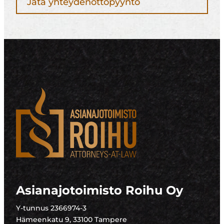
Jätä yhteydenottopyyntö
Asianajotoimisto Roihu Oy
Y-tunnus 2366974-3
Hämeenkatu 9, 33100 Tampere