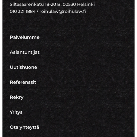
Siltasaarenkatu 18-20 B, 00530 Helsinki
010 321 1884 / roihulaw@roihulaw.fi
Palvelumme
Asiantuntijat
Uutishuone
Referenssit
Rekry
Yritys
Ota yhteyttä