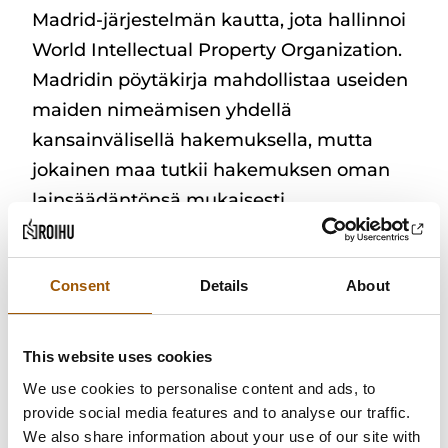
Madrid-järjestelmän kautta, jota hallinnoi
World Intellectual Property Organization.
Madridin pöytäkirja mahdollistaa useiden
maiden nimeämisen yhdellä
kansainvälisellä hakemuksella, mutta
jokainen maa tutkii hakemuksen oman
lainsäädäntönsä mukaisesti.
Erityisen kiinnostavaksi tilanne muuttuu
digitaalisessa liiketoiminnassa.
Consent
Details
About
Verkkokauppa on teknisesti globaali
ensimmäisestä päivästä lähtien. SaaS-
This website uses cookies
palvelu voi tavoittaa asiakkaat koko
We use cookies to personalise content and ads, to
Euroopassa ilman fyysistä läsnäoloa. Silti
provide social media features and to analyse our traffic.
tavaramerkkisuoja ei ole globaali, ellei sitä
We also share information about your use of our site with