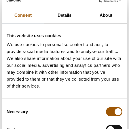
Consent
Details
About
PERHEVARALLISUUSOIKEUS
RIIDANRATKAISU
This website uses cookies
Essi Lehtola
We use cookies to personalise content and ads, to
18.8.2023
provide social media features and to analyse our traffic.
We also share information about your use of our site with
Essi
Lue artikkeli
our social media, advertising and analytics partners who
Lehtola
may combine it with other information that you’ve
provided to them or that they’ve collected from your use
of their services.
Consent
Necessary
Selection
PERHEVARALLISUUSOIKEUS