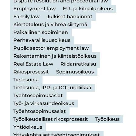
Dispute resolution and procedural law
Employment law
EU- ja kilpailuoikeus
Family law
Julkiset hankinnat
Kiertotalous ja vihreä siirtymä
Paikallinen sopiminen
Perhevarallisuusoikeus
Public sector employment law
Rakentaminen ja kiinteistöoikeus
Real Estate Law
Riidanratkaisu
Rikosprosessit
Sopimusoikeus
Tietosuoja
Tietosuoja, IPR- ja ICT-juridiikka
Tyehtosopimusasiat
Työ- ja virkasuhdeoikeus
Työehtosopimusasiat
Työoikeudelliset rikosprosessit
Työoikeus
Yhtiöoikeus
Yrityskohtaiset työehtosopimukset