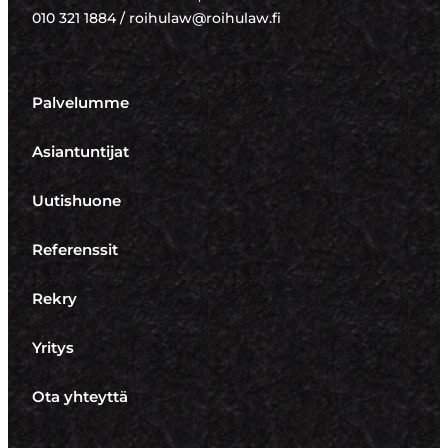
010 321 1884 / roihulaw@roihulaw.fi
Palvelumme
Asiantuntijat
Uutishuone
Referenssit
Rekry
Yritys
Ota yhteyttä