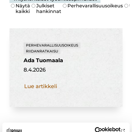
Näytä
Julkiset
Perhevarallisuusoikeus
U
kaikki
hankinnat
PERHEVARALLISUUSOIKEUS
RIIDANRATKAISU
Ada Tuomaala
8.4.2026
Ada
Lue artikkeli
Tuomaala