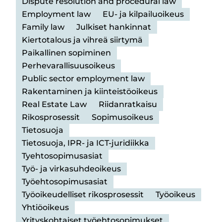
Dispute resolution and procedural law
Employment law
EU- ja kilpailuoikeus
Family law
Julkiset hankinnat
Kiertotalous ja vihreä siirtymä
Paikallinen sopiminen
Perhevarallisuusoikeus
Public sector employment law
Rakentaminen ja kiinteistöoikeus
Real Estate Law
Riidanratkaisu
Rikosprosessit
Sopimusoikeus
Tietosuoja
Tietosuoja, IPR- ja ICT-juridiikka
Tyehtosopimusasiat
Työ- ja virkasuhdeoikeus
Työehtosopimusasiat
Työoikeudelliset rikosprosessit
Työoikeus
Yhtiöoikeus
Yrityskohtaiset työehtosopimukset