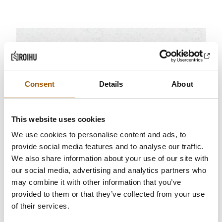
JULKISET HANKINNAT
PERHEVARALLISUUSOIKEUS
UUTINEN
YLEINEN
PAIKALLINEN SOPIMINEN
Consent
Details
About
RIIDANRATKAISU
TYÖ- JA VIRKASUHDEOIKEUS
TYÖOIKEUDELLISET RIKOSPROSESSIT
TYÖOIKEUS
This website uses cookies
YRITYSKOHTAISET TYÖEHTOSOPIMUKSET
We use cookies to personalise content and ads, to
Anssi Kriikkula
provide social media features and to analyse our traffic.
30.4.2025
We also share information about your use of our site with
our social media, advertising and analytics partners who
may combine it with other information that you’ve
Anssi
Lue artikkeli
Kriikkula
provided to them or that they’ve collected from your use
of their services.