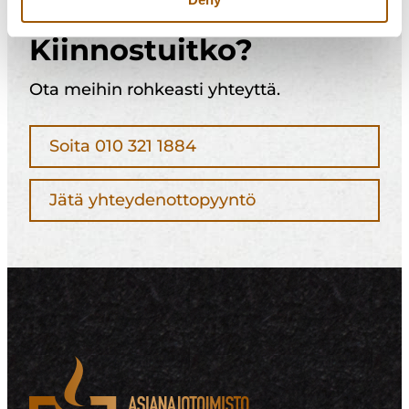
Kiinnostuitko?
Ota meihin rohkeasti yhteyttä.
Soita 010 321 1884
Jätä yhteydenottopyyntö