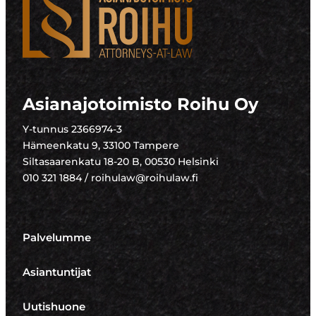
Asianajotoimisto Roihu Oy
Y-tunnus 2366974-3
Hämeenkatu 9, 33100 Tampere
Siltasaarenkatu 18-20 B, 00530 Helsinki
010 321 1884 / roihulaw@roihulaw.fi
Palvelumme
Asiantuntijat
Uutishuone