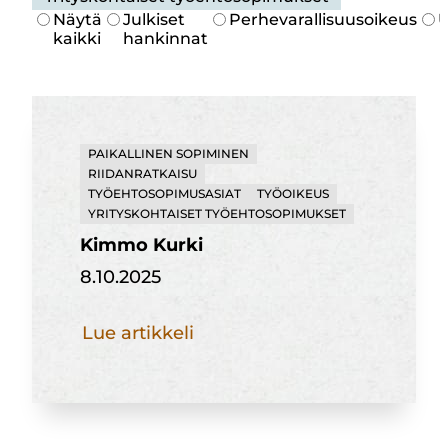
Näytä
Julkiset
Perhevarallisuusoikeus
U
kaikki
hankinnat
PAIKALLINEN SOPIMINEN
RIIDANRATKAISU
TYÖEHTOSOPIMUSASIAT
TYÖOIKEUS
YRITYSKOHTAISET TYÖEHTOSOPIMUKSET
Kimmo Kurki
8.10.2025
Kimmo
Lue artikkeli
Kurki