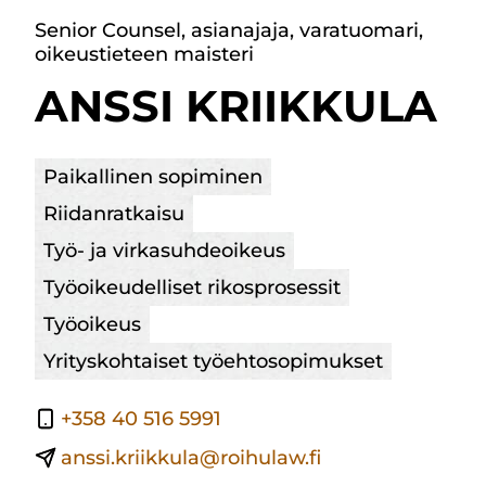
Senior Counsel, asianajaja, varatuomari,
oikeustieteen maisteri
ANSSI KRIIKKULA
Paikallinen sopiminen
Riidanratkaisu
Työ- ja virkasuhdeoikeus
Työoikeudelliset rikosprosessit
Työoikeus
Yrityskohtaiset työehtosopimukset
+358 40 516 5991
anssi.kriikkula@roihulaw.fi