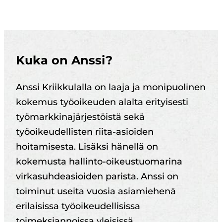
Kuka on Anssi?
Anssi Kriikkulalla on laaja ja monipuolinen
kokemus työoikeuden alalta erityisesti
työmarkkinajärjestöistä sekä
työoikeudellisten riita-asioiden
hoitamisesta. Lisäksi hänellä on
kokemusta hallinto-oikeustuomarina
virkasuhdeasioiden parista. Anssi on
toiminut useita vuosia asiamiehenä
erilaisissa työoikeudellisissa
toimeksiannoissa yleisissä