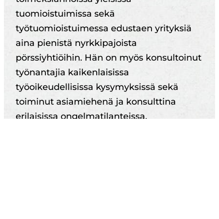
tuomioistuimissa sekä
työtuomioistuimessa edustaen yrityksiä
aina pienistä nyrkkipajoista
pörssiyhtiöihin. Hän on myös konsultoinut
työnantajia kaikenlaisissa
työoikeudellisissa kysymyksissä sekä
toiminut asiamiehenä ja konsulttina
erilaisissa ongelmatilanteissa.
Anssi on osallistunut
työehtosopimusneuvotteluihin, ja hän on
perehtynyt yksityisen sektorin
työehtosopimuksiin sekä konsultoinut
kaiken kokoisia työnantajia niihin
liittyvissä kysymyksissä.