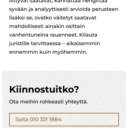
liittyvät saatavat, kannattaa hengittää
syvään ja analyyttisesti arvioida perusteen
lisäksi se, ovatko väitetyt saatavat
mahdollisesti ainakin osittain
vanhentuneina rauenneet. Kilauta
juristille tarvittaessa – aikaisemmin
ennemmin kuin myöhemmin.
Kiinnostuitko?
Ota meihin rohkeasti yhteyttä.
Soita 010 321 1884