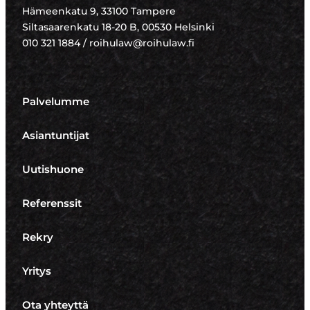
Hämeenkatu 9, 33100 Tampere
Siltasaarenkatu 18-20 B, 00530 Helsinki
010 321 1884 / roihulaw@roihulaw.fi
Palvelumme
Asiantuntijat
Uutishuone
Referenssit
Rekry
Yritys
Ota yhteyttä