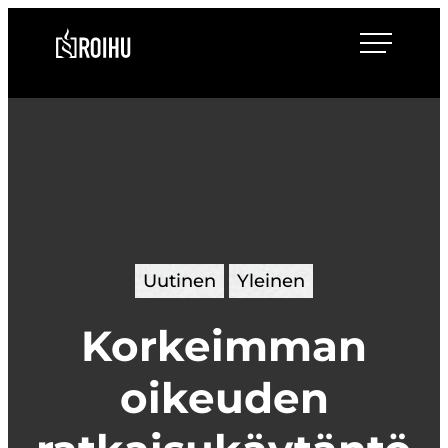
Siirry
Roihulaw
suoraan
sisältöön
Uutinen
Yleinen
Korkeimman
oikeuden