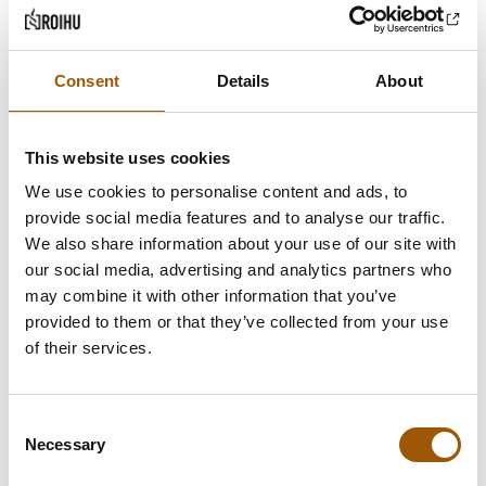
jotka eivät niiden syntyperuste huomioon
ottaen rinnastu työaikalain
korvausjärjestelmän mukaisiin
Consent
Details
About
korvauksiin samalla tavalla kuin
työehtosopimuksen mukaisten ylityö-,
This website uses cookies
iltatyö-, yötyö-, lauantaityö- ja
We use cookies to personalise content and ads, to
sunnuntaityökorvausten on ratkaisussa
provide social media features and to analyse our traffic.
KKO 2018:10 katsottu rinnastuvan. Kun
We also share information about your use of our site with
liityntä on korkeimman oikeuden arvion
our social media, advertising and analytics partners who
may combine it with other information that you’ve
mukaan jäänyt etäisemmäksi, on korkein
provided to them or that they’ve collected from your use
oikeus katsonut tarkoituksenmukaiseksi –
of their services.
huomioiden työaikalain sanamuoto –
tulkita työaikalakia suppeasti ja soveltaa
Consent
vanhentumiseen työsopimuslain 13 luvun
Necessary
Selection
9 §:n mukaista viiden vuoden