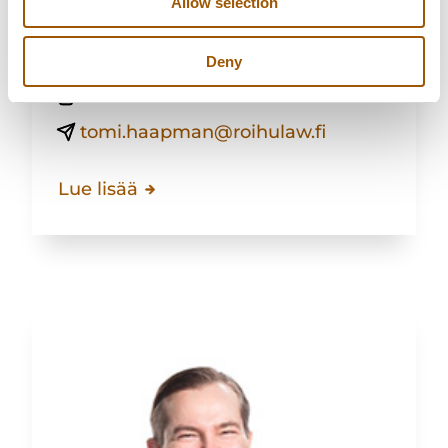
Osakas, asianajaja, oikeustieteen
Allow selection
maisteri
Deny
040 049 4495
tomi.haapman@roihulaw.fi
Lue lisää