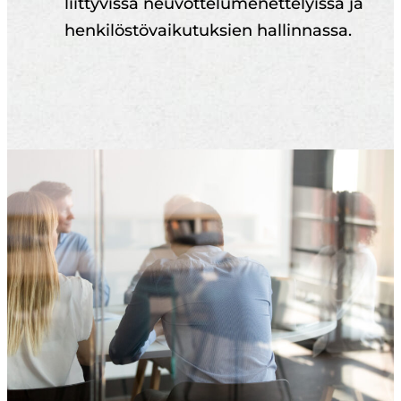
liittyvissä neuvottelumenettelyissä ja
henkilöstövaikutuksien hallinnassa.