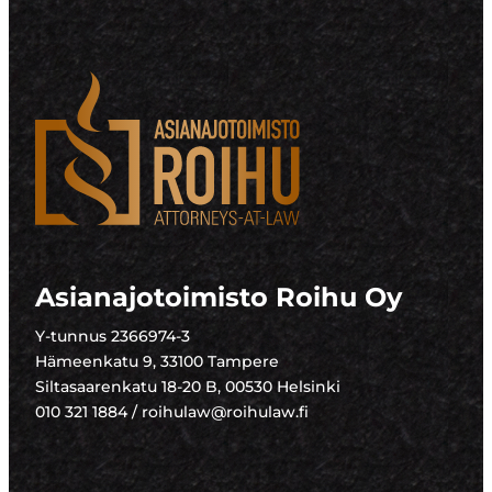
Asianajotoimisto Roihu Oy
Y-tunnus 2366974-3
Hämeenkatu 9, 33100 Tampere
Siltasaarenkatu 18-20 B, 00530 Helsinki
010 321 1884 / roihulaw@roihulaw.fi