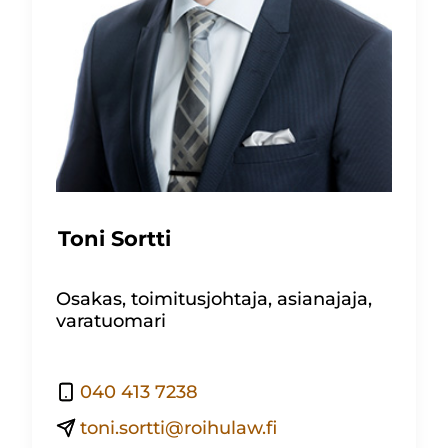
Toni Sortti
Osakas, toimitusjohtaja, asianajaja,
varatuomari
040 413 7238
toni.sortti@roihulaw.fi