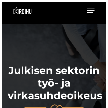
Siirry
Roihulaw
suoraan
sisältöön
Julkisen sektorin
työ- ja
virkasuhdeoikeus