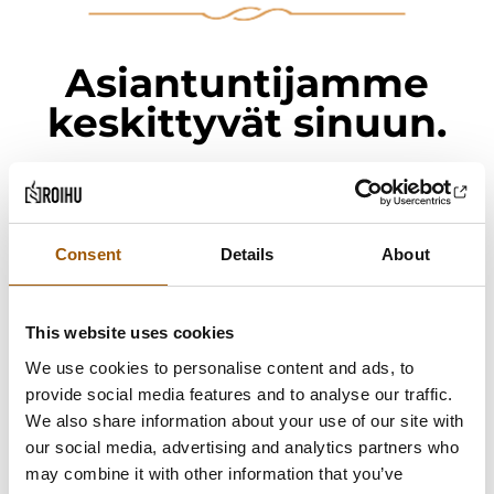
Asiantuntijamme
keskittyvät sinuun.
Työoikeudelliset kysymykset ovat
monitahoisia, vaikka saattavat näyttää
yksinkertaisilta. Ne vaativat työoikeuden
Consent
Details
About
eri osa-alueiden monipuolista ja syvää
osaamista. Työoikeustiimimme on
This website uses cookies
rakennettu vahvoista ja kokeneista
We use cookies to personalise content and ads, to
tekijöistä. Ota yhteyttä!
provide social media features and to analyse our traffic.
We also share information about your use of our site with
our social media, advertising and analytics partners who
may combine it with other information that you’ve