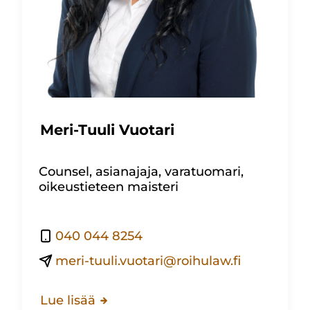
Meri-Tuuli Vuotari
Counsel, asianajaja, varatuomari,
oikeustieteen maisteri
040 044 8254
meri-tuuli.vuotari@roihulaw.fi
Lue lisää