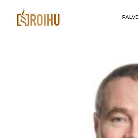
Siirry
suoraan
Roihulaw
PALV
sisältöön