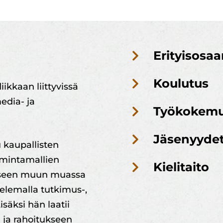
Erityisosa
Koulutus
ikkaan liittyvissä
edia- ja
Työkokem
Jäsenyyde
u kaupallisten
oimintamallien
Kielitaito
miseen muun muassa
telemalla tutkimus-,
isäksi hän laatii
n ja rahoitukseen