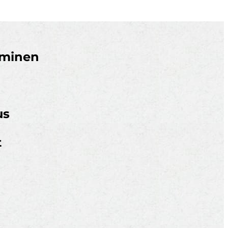
aminen
us
t