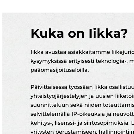
Kuka on Iikka?
Iikka avustaa asiakkaitamme liikejuridi
kysymyksissä erityisesti teknologia-, m
pääomasijoitusaloilla.
Päivittäisessä työssään Iikka osallistu
yhteistyöjärjestelyjen ja uusien liiket
suunnitteluun sekä niiden toteutta
selvittelemällä IP-oikeuksia ja neuvot
kehitys-, lisenssi- ja siirtosopimuksia. L
yritysten perustamiseen, hallinnointii