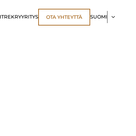
IT
REKRY
YRITYS
SUOMI
OTA YHTEYTTÄ