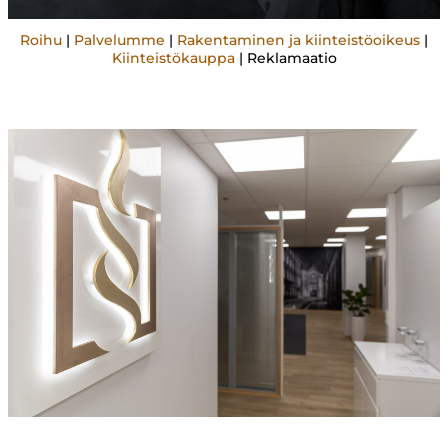
Roihu
|
Palvelumme
|
Rakentaminen ja kiinteistöoikeus
|
Kiinteistökauppa
|
Reklamaatio