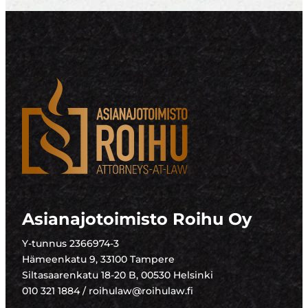
Asianajotoimisto Roihu Oy
Y-tunnus 2366974-3
Hämeenkatu 9, 33100 Tampere
Siltasaarenkatu 18-20 B, 00530 Helsinki
010 321 1884 / roihulaw@roihulaw.fi