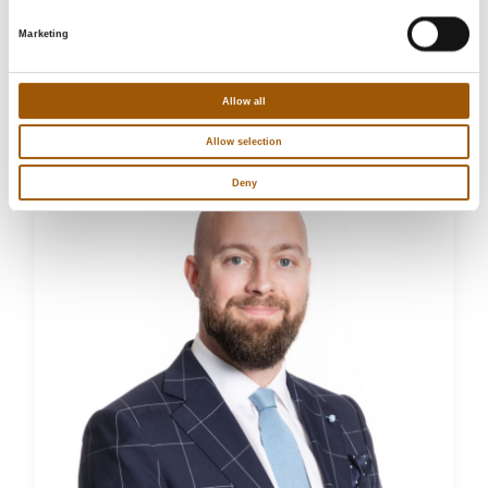
Asiantuntijamme
keskittyvät sinuun.
Marketing
Allow all
Allow selection
Deny