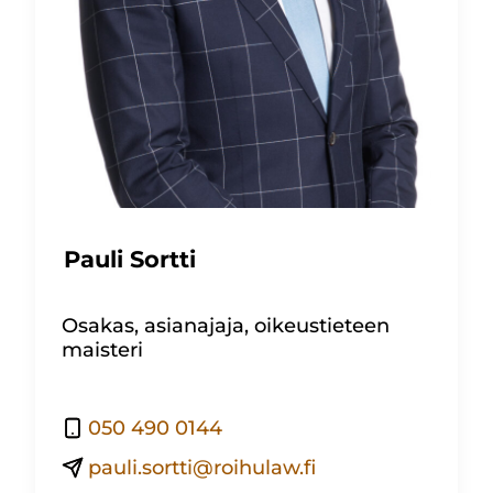
Pauli Sortti
Osakas, asianajaja, oikeustieteen
maisteri
050 490 0144
pauli.sortti@roihulaw.fi