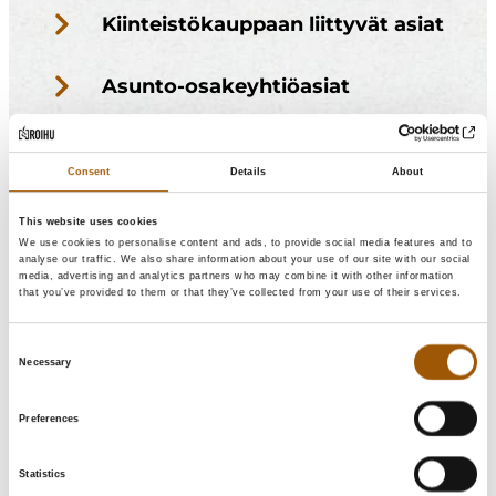
Kiinteistökauppaan liittyvät asiat
Asunto-osakeyhtiöasiat
Rakentamiseen liittyvät asiat
Consent
Details
About
Vuokrasuhdeasiat
This website uses cookies
We use cookies to personalise content and ads, to provide social media features and to
Kosteus- ja homevaurioihin
analyse our traffic. We also share information about your use of our site with our social
liittyvät asiat
media, advertising and analytics partners who may combine it with other information
that you’ve provided to them or that they’ve collected from your use of their services.
Consent
Necessary
Selection
Preferences
Statistics