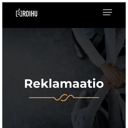
Siirry
Roihulaw
suoraan
sisältöön
Reklamaatio