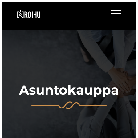
Siirry
Roihulaw
suoraan
sisältöön
Asuntokauppa