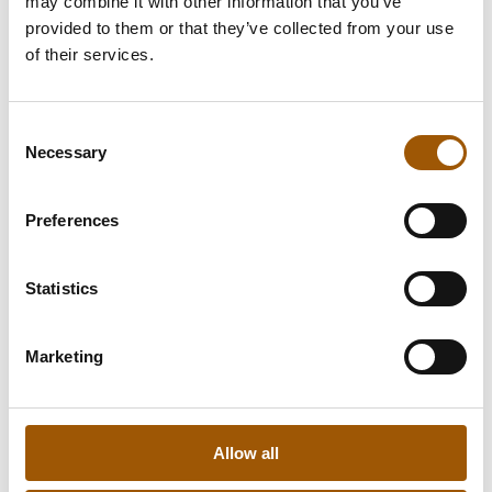
may combine it with other information that you’ve
kauppahinnan maksamiseen.
provided to them or that they’ve collected from your use
of their services.
Consent
Lue lisää
Necessary
Selection
Hinnanalennus, kaupan purku ja
Preferences
vahingonkorvaus käytetyn asunnon
kaupassa
Statistics
Myyjän velvollisuudet käytetyn
asunnon kaupassa
Marketing
Ostajan velvollisuudet käytetyn
asunnon kaupassa
Varausmaksu, käsiraha sekä
Allow all
vakiokorvaus