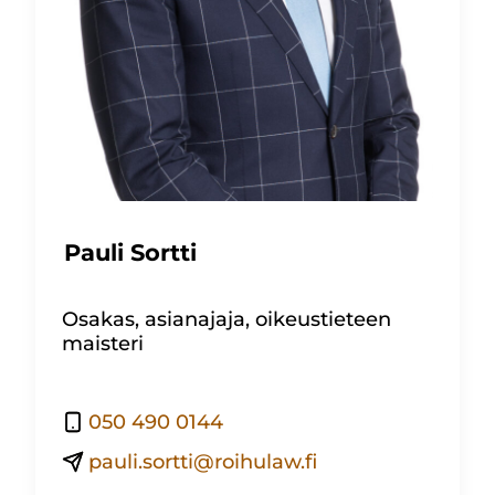
Pauli Sortti
Osakas, asianajaja, oikeustieteen
maisteri
050 490 0144
pauli.sortti@roihulaw.fi