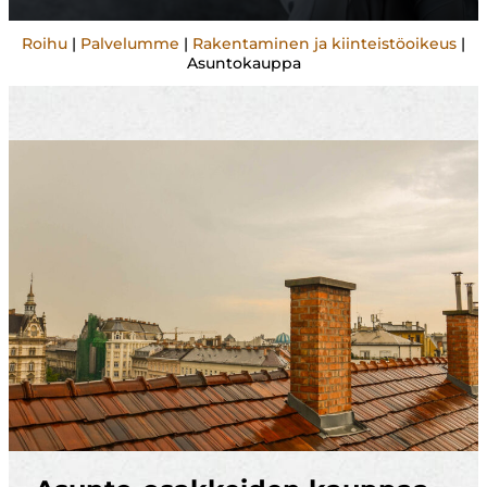
Roihu
|
Palvelumme
|
Rakentaminen ja kiinteistöoikeus
|
Asuntokauppa