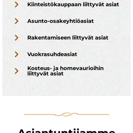
Kiinteistökauppaan liittyvät asiat
Asunto-osakeyhtiöasiat
Rakentamiseen liittyvät asiat
Vuokrasuhdeasiat
Kosteus- ja homevaurioihin
liittyvät asiat
Asiantuntijamme