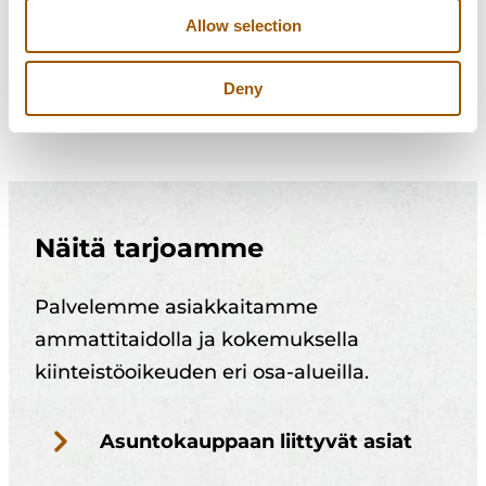
Allow selection
Virheet käytetyn asunnon kaupassa
Virheilmoitus käytetyn asunnon
Deny
kaupassa
Näitä tarjoamme
Palvelemme asiakkaitamme
ammattitaidolla ja kokemuksella
kiinteistöoikeuden eri osa-alueilla.
Asuntokauppaan liittyvät asiat