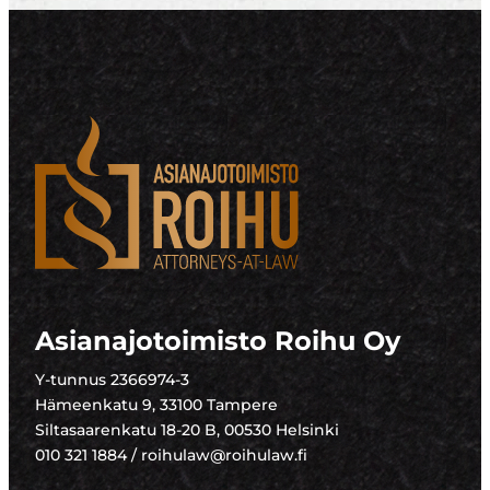
Asianajotoimisto Roihu Oy
Y-tunnus 2366974-3
Hämeenkatu 9, 33100 Tampere
Siltasaarenkatu 18-20 B, 00530 Helsinki
010 321 1884 / roihulaw@roihulaw.fi