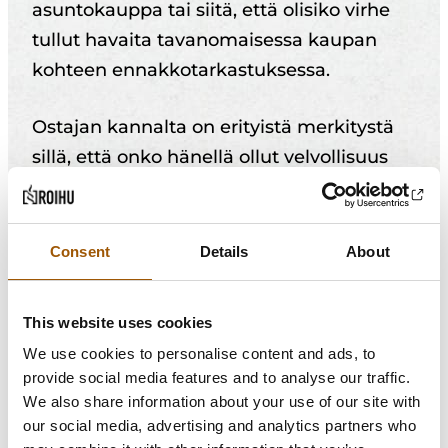
asuntokauppa tai siitä, että olisiko virhe
tullut havaita tavanomaisessa kaupan
kohteen ennakkotarkastuksessa.
Ostajan kannalta on erityistä merkitystä
sillä, että onko hänellä ollut velvollisuus
tarkastaa asunto poikkeuksellisen
tarkkaan sekä siitä, että onko hänen tullut
ymmärtää jonkin ilmenneen seikan
Consent
Details
About
merkitys tarkastusta tehdessään.
Tilanteet ovat moninaisia ja arviointi
This website uses cookies
edellyttää usein juristin tulkinta-apua.
We use cookies to personalise content and ads, to
provide social media features and to analyse our traffic.
Muut ostajan velvollisuudet
We also share information about your use of our site with
asuntokaupassa liittyvät lähinnä
our social media, advertising and analytics partners who