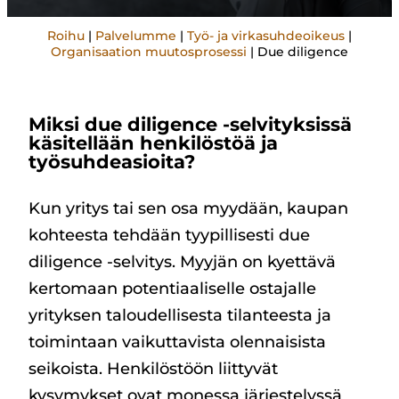
Roihu
|
Palvelumme
|
Työ- ja virkasuhdeoikeus
|
Organisaation muutosprosessi
|
Due diligence
Miksi due diligence -selvityksissä
käsitellään henkilöstöä ja
työsuhdeasioita?
Kun yritys tai sen osa myydään, kaupan
kohteesta tehdään tyypillisesti due
diligence -selvitys. Myyjän on kyettävä
kertomaan potentiaaliselle ostajalle
yrityksen taloudellisesta tilanteesta ja
toimintaan vaikuttavista olennaisista
seikoista. Henkilöstöön liittyvät
kysymykset ovat monessa järjestelyssä