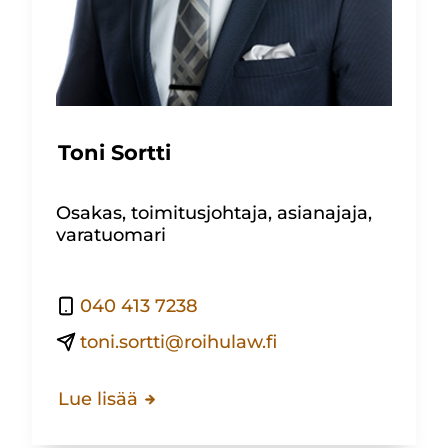
Toni Sortti
Osakas, toimitusjohtaja, asianajaja,
varatuomari
040 413 7238
toni.sortti@roihulaw.fi
Lue lisää