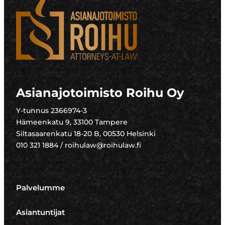
Asianajotoimisto Roihu Oy
Y-tunnus 2366974-3
Hämeenkatu 9, 33100 Tampere
Siltasaarenkatu 18-20 B, 00530 Helsinki
010 321 1884 / roihulaw@roihulaw.fi
Palvelumme
Asiantuntijat