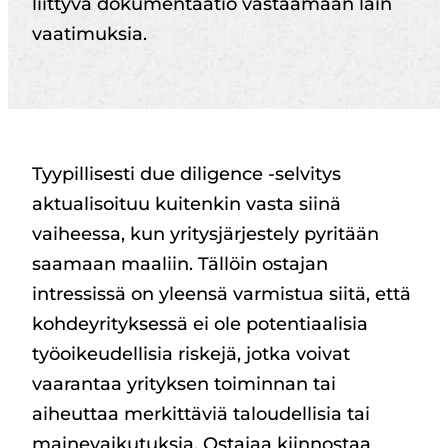
liittyvä dokumentaatio vastaamaan lain
vaatimuksia.
Tyypillisesti due diligence -selvitys
aktualisoituu kuitenkin vasta siinä
vaiheessa, kun yritysjärjestely pyritään
saamaan maaliin. Tällöin ostajan
intressissä on yleensä varmistua siitä, että
kohdeyrityksessä ei ole potentiaalisia
työoikeudellisia riskejä, jotka voivat
vaarantaa yrityksen toiminnan tai
aiheuttaa merkittäviä taloudellisia tai
mainevaikutuksia. Ostajaa kiinnostaa