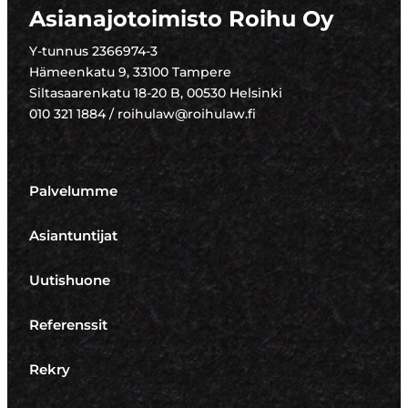
Asianajotoimisto Roihu Oy
Y-tunnus 2366974-3
Hämeenkatu 9, 33100 Tampere
Siltasaarenkatu 18-20 B, 00530 Helsinki
010 321 1884 / roihulaw@roihulaw.fi
Palvelumme
Asiantuntijat
Uutishuone
Referenssit
Rekry