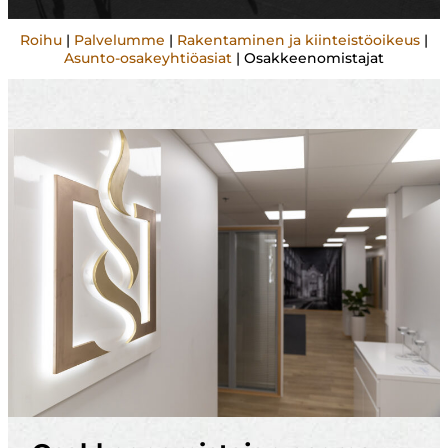
Roihu
|
Palvelumme
|
Rakentaminen ja kiinteistöoikeus
|
Asunto-osakeyhtiöasiat
|
Osakkeenomistajat