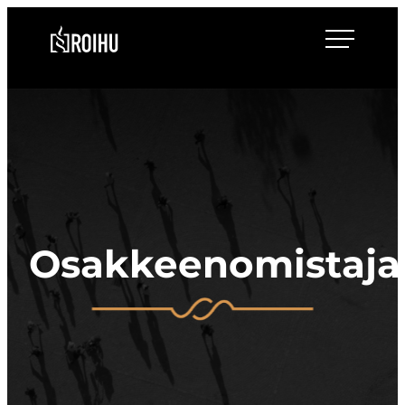
Siirry
Roihulaw
suoraan
sisältöön
Osakkeenomistaja