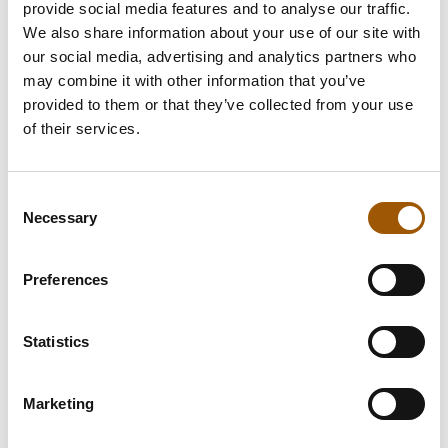
provide social media features and to analyse our traffic.
ammattitaidolla ja kokemuksella
We also share information about your use of our site with
kiinteistöoikeuden eri osa-alueilla.
our social media, advertising and analytics partners who
may combine it with other information that you’ve
provided to them or that they’ve collected from your use
Asuntokauppaan liittyvät asiat
of their services.
Kiinteistökauppaan liittyvät asiat
Consent
Necessary
Selection
Asunto-osakeyhtiöasiat
Preferences
Rakentamiseen liittyvät asiat
Vuokrasuhdeasiat
Statistics
Kosteus- ja homevaurioihin
liittyvät asiat
Marketing