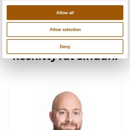
Allow all
Allow selection
Asiantuntijamme
Deny
keskittyvät sinuun.