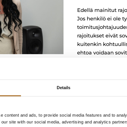
Edellä mainitut rajo
Jos henkilö ei ole 
toimitusjohtajuude
rajoitukset eivät s
kuitenkin kohtuulli
ehtoa voidaan sovi
Details
ää työntekijää viemästä työ
n
e content and ads, to provide social media features and to analy
 our site with our social media, advertising and analytics partn