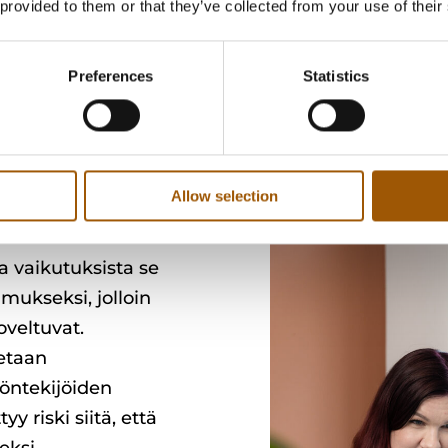
 provided to them or that they’ve collected from your use of their
työ-, johtaja- ja toimitusjohtajasopimuksissa. Houk
akkaiden houkuttelu tietyn ajan työsuhteen päättym
a, joten sen pätevyyttä ja merkitystä tulee arvioid
Preferences
Statistics
Allow selection
a vaikutuksista se
imukseksi, jolloin
oveltuvat.
tetaan
öntekijöiden
tyy riski siitä, että