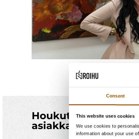
Consent
Houkuttelukielto est
This website uses cookies
asiakkaita mukanaa
We use cookies to personalis
information about your use of