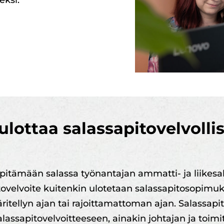
eksi.
ulottaa salassapitovelvoll
 pitämään salassa työnantajan ammatti- ja liikesa
itovelvoite kuitenkin ulotetaan salassapitosopim
itellyn ajan tai rajoittamattoman ajan. Salassapitoe
assapitovelvoitteeseen, ainakin johtajan ja toimit