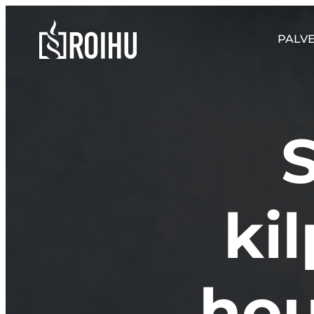
Siirry
suoraan
Roihulaw
PALV
sisältöön
S
kil
hou