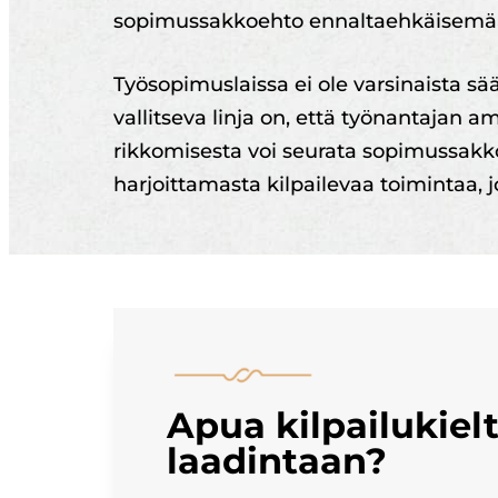
sopimussakkoehto ennaltaehkäisemää
Työsopimuslaissa ei ole varsinaista s
vallitseva linja on, että työnantajan a
rikkomisesta voi seurata sopimussakko.
harjoittamasta kilpailevaa toimintaa, 
Apua kilpailukielt
laadintaan?