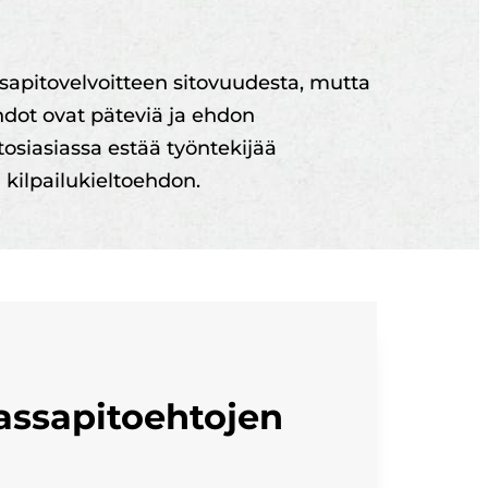
ssapitovelvoitteen sitovuudesta, mutta
ehdot ovat päteviä ja ehdon
tosiasiassa estää työntekijää
 kilpailukieltoehdon.
lassapitoehtojen