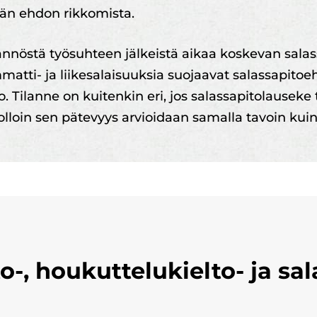
n ehdon rikkomista.
äännöstä työsuhteen jälkeistä aikaa koskevan sala
mmatti- ja liikesalaisuuksia suojaavat salassapito
 Tilanne on kuitenkin eri, jos salassapitolauseke 
jolloin sen pätevyys arvioidaan samalla tavoin kuin
o-, houkuttelukielto- ja sa