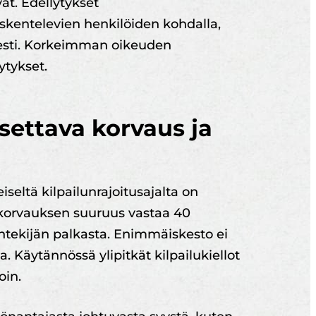
t. Edellytykset
skentelevien henkilöiden kohdalla,
sesti. Korkeimman oikeuden
ytykset.
ksettava korvaus ja
seltä kilpailunrajoitusajalta on
 korvauksen suuruus vastaa 40
öntekijän palkasta. Enimmäiskesto ei
ia. Käytännössä ylipitkät kilpailukiellot
oin.