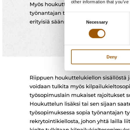
other information that you’ve
Myös houkuttelukiellot ovat tavallisia 
työnantajan työntekijöiden ja/tai asi
Consent
erityisiä säännöksiä houkuttelukiellost
Necessary
Selection
Deny
Riippuen houkuttelukiellon sisällöstä j
voidaan tulkita myös kilpailukieltosop
työsopimuslain mukaiset rajoitukset s
Houkuttelun lisäksi tai sen sijaan saa
työsopimuksessa sopia työnantajan ty
rekrytointikiellosta, johon yhtä lailla liit