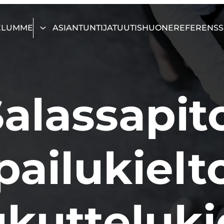
ELUMME
ASIANTUNTIJAT
UUTISHUONE
REFERENSS
alassapit
pailukielt
kutteluki