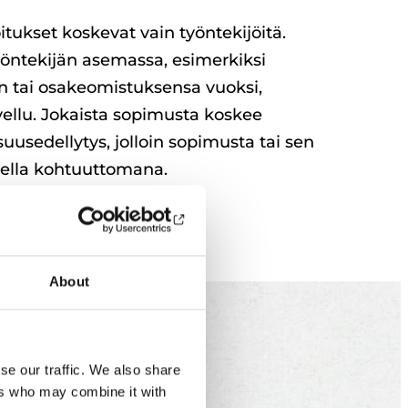
itukset koskevat vain työntekijöitä.
työntekijän asemassa, esimerkiksi
n tai osakeomistuksensa vuoksi,
ovellu. Jokaista sopimusta koskee
suusedellytys, jolloin sopimusta tai sen
tella kohtuuttomana.
About
ntekijöitä ja
se our traffic. We also share
ers who may combine it with