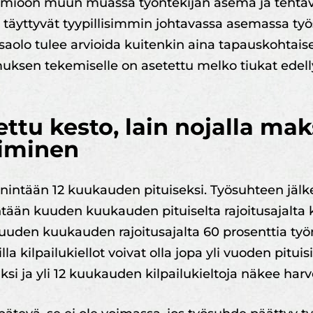
uomioon muun muassa työntekijän asema ja tehtävä
 täyttyvät tyypillisimmin johtavassa asemassa työ
saolo tulee arvioida kuitenkin aina tapauskohtai
uksen tekemiselle on asetettu melko tiukat edell
tettu kesto, lain nojalla ma
iminen
intään 12 kuukauden pituiseksi. Työsuhteen jälkei
ntään kuuden kuukauden pituiselta rajoitusajalta
 kuuden kuukauden rajoitusajalta 60 prosenttia ty
la kilpailukiellot voivat olla jopa yli vuoden pituis
i ja yli 12 kuukauden kilpailukieltoja näkee harv