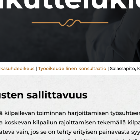
irkasuhdeoikeus
|
Työoikeudellinen konsultaatio
|
Salassapito, k
sten sallittavuus
ä kilpailevan toiminnan harjoittamisen työsuhteen
a koskevan kilpailun rajoittamisen tekemällä kilp
pätevä vain, jos se on tehty erityisen painavasta s