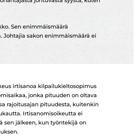
työnantajasta johtuvasta syystä, kuten
sakko. Sen enimmäismäärä
ä. Johtajia sakon enimmäismäärä ei
keus irtisanoa kilpailukieltosopimus
omisaikaa, jonka pituuden on oltava
a rajoitusajan pituudesta, kuitenkin
kautta. Irtisanomisoikeutta ei
 sen jälkeen, kun työntekijä on
muksen.