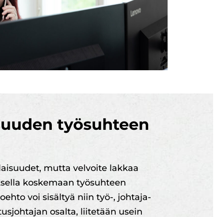
isuuden työsuhteen
laisuudet, mutta velvoite lakkaa
uksella koskemaan työsuhteen
hto voi sisältyä niin työ-, johtaja-
usjohtajan osalta, liitetään usein