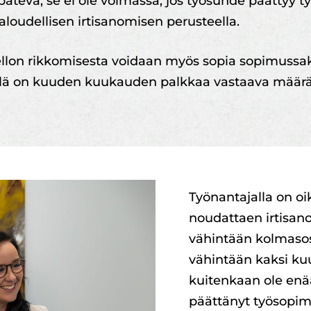
 pätevä, se ei ole voimassa, jos työsuhde päättyy 
loudellisen irtisanomisen perusteella.
iellon rikkomisesta voidaan myös sopia sopimus
illä on kuuden kuukauden palkkaa vastaava määr
Työnantajalla on oi
noudattaen irtisan
vähintään kolmasos
vähintään kaksi kuu
kuitenkaan ole enää
päättänyt työsopi