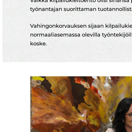
Vaikka kilpailukieltoehto olisi sinänsä
työnantajan suorittaman tuotannollista
Vahingonkorvauksen sijaan kilpailuk
normaaliasemassa olevilla työntekijö
koske.