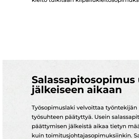
kielto tulkitaan kilpailukieltosopimuks
Salassapitosopimus 
jälkeiseen aikaan
Työsopimuslaki velvoittaa työntekijän
työsuhteen päätyttyä. Usein salassap
päättymisen jälkeistä aikaa tietyn määr
kuin toimitusjohtajasopimuksiinkin. Sal