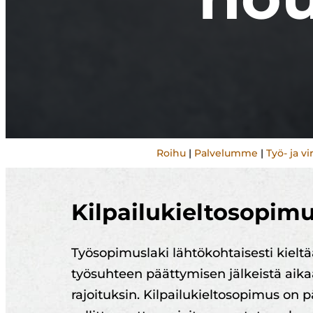
Roihu
|
Palvelumme
|
Työ- ja v
Kilpailukieltosopimu
Työsopimuslaki lähtökohtaisesti kieltä
työsuhteen päättymisen jälkeistä aika
rajoituksin. Kilpailukieltosopimus on 