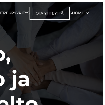
IT
REKRY
YRITYS
SUOMI
OTA YHTEYTTÄ
o,
o ja
elto